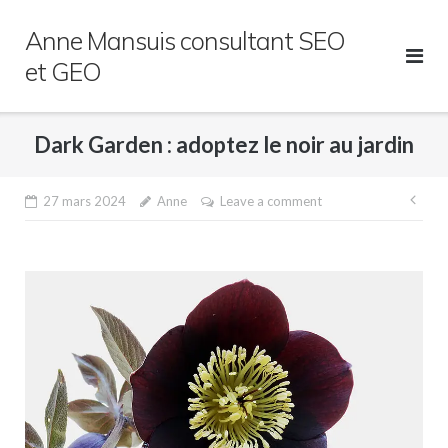
Skip
Anne Mansuis consultant SEO
to
content
et GEO
Dark Garden : adoptez le noir au jardin
Nav
27 mars 2024
Anne
Leave a comment
de
l’ar