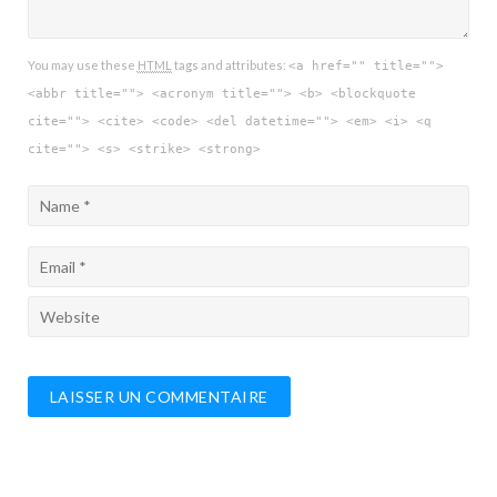
You may use these
HTML
tags and attributes:
<a href="" title="">
<abbr title=""> <acronym title=""> <b> <blockquote
cite=""> <cite> <code> <del datetime=""> <em> <i> <q
cite=""> <s> <strike> <strong>